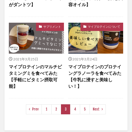
がダントツ】
容オイル】
サプリメント
マイプロテインについて
2021年3月25日
2021年3月24日
マイプロテインのマルチビ
マイプロテインのプロテイ
タミングミを食べてみた
ングラノーラを食べてみた
【手軽にビタミン摂取可
【牛乳に浸すと美味し
能】
い！】
Prev
1
2
3
4
5
Next