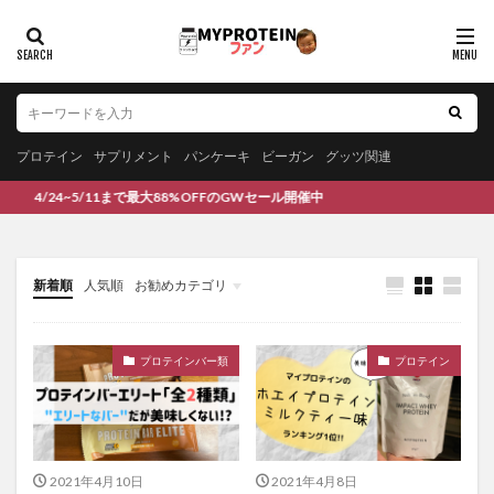
プロテイン
サプリメント
パンケーキ
ビーガン
グッツ関連
/24~5/11まで最大88%OFFのGWセール開催中
新着順
人気順
お勧めカテゴリ
未分類
プロテインバー類
プロテイン
2021年4月10日
2021年4月8日