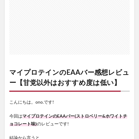
【甘
党以
外は
おす
すめ
度は
低
い】
1.1
最近
注目
され
マイプロテインのEAAバー感想レビュ
てい
る
ー【甘党以外はおすすめ度は低い】
EAA
って
何?ど
のよ
こんにちは。ono.です!
うな
効果
今回は
マイプロテインのEAAバー(ストロベリー&ホワイトチ
があ
るの?
ョコレート味)
のレビューです!
1.2
結論から言うと