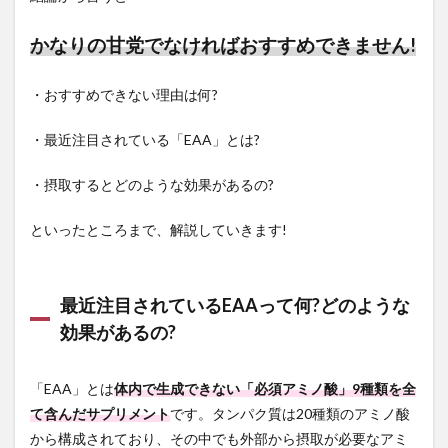
マイ
プロ
テイ
かなりの甘党でなければおすすめできません!
ンの
EAA
バー
・おすすめできない理由は何?
の特
徴
・最近注目されている「EAA」とは?
2
マイ
・摂取するとどのような効果があるの?
プロ
テイ
といったところまで、解説していきます!
ンの
EAA
バー
は美
最近注目されているEAAって何?どのような
味し
い?
効果があるの?
2.1
マイ
「EAA」とは
体内で生成できない「必須アミノ酸」9種類を全
プロ
テイ
て含んだサプリメント
です。タンパク質は20種類のアミノ酸
ンの
から構成されており、その中でも外部から摂取が必要なアミ
EAA