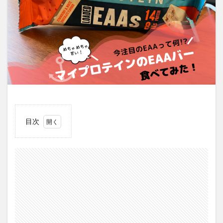
目次
1
マイ
プロ
テイ
ンの
EAA
バー
感想
レビ
ュー