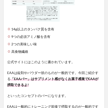
「EAA
バ
ー」
の口
コミ
4
14g以上のタンパク質を含有
まと
9つの必須アミノ酸を含有
め
「甘
2つの美味しい味
すぎ
て水
高食物繊維
分必
須。
公式サイトにはこのように書かれています。
甘党
以外
EAAは錠剤やパウダー状のものが一般的です。今回ご紹介す
には
おす
る
「EAAバー」はサプリメント感がなくお菓子感覚でEAAが
すめ
摂取できるよ!
でき
な
い」
といったコンセプトのバーになります。
EAAは一般的にトレーニング前後で摂取するのが一般的です