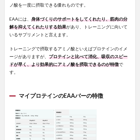
ノ酸を一度に摂取できる優れものです。
バー
の味
レビ
EAAには、
身体づくりのサポートをしてくれたり、筋肉の分
ュー
解を抑えてくれたりする効果
があり、トレーニングに向いて
2.2
いるサプリメントと言えます。
マイ
プロ
トレーニングで摂取するアミノ酸といえばプロテインのイメ
テイ
ンの
ージがありますが、
プロテインと比べて消化、吸収のスピー
EAA
ドが早く、より効果的にアミノ酸を摂取できるのが特徴
で
バー
す。
がお
すす
めで
きな
マイプロテインのEAAバーの特徴
い2つ
の理
由
3
マイ
プロ
テイ
ン