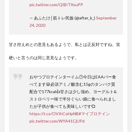
pic.twitter.com/QIBITXxuPP
— あふたけ│筋トレ民族 (@after_k_)
September
24, 2020
甘さ控えめとの意見もあるようで、私とは正反対ですね。笑
硬いと言うのは同じ意見なようです。
おやつプロテインターイム🕒今日はEAAバー食
べてます😃必須アミノ酸含む15gのタンパク質
配合で177kcal👍甘さは少し強め、ヨーグルト&
ストロベリー味で半分ぐらい娘に食べられまし
たが子供が食べても美味しいです💞
https://t.co/OVIhCoHpNB
#マイプロテイン
pic.twitter.com/WYA41CjUPd