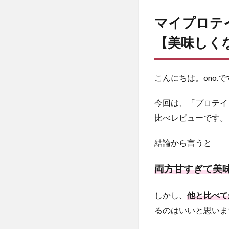
味し
マイプロテ
くな
い】
【美味しく
1.1
マイ
プロ
こんにちは。ono.で
テイ
ンの
今回は、「プロテイ
プロ
テイ
比べレビューです。
ンバ
ーエ
結論から言うと
リー
トの
両方甘すぎて美味
特徴
1.2
しかし、
他と比べて
Informed-
Sportテス
るのはいいと思いま
トとは