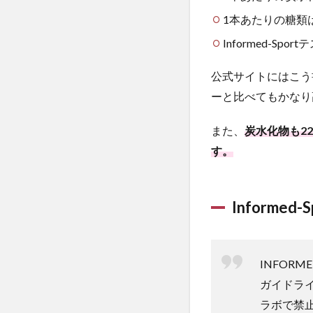
種
1本あたりの糖類は3
食
べ
Informed-Spor
比
べ
公式サイトにはこう
2.1
ーと比べてもかなり
キャ
ラメ
また、
炭水化物も2
ル&
す。
ヘー
ゼル
ナッ
ツ味
Informed
【お
すす
め
度：
INFOR
★】
ガイドラ
2.2
ラボで禁
タフィ