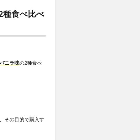
2種食べ比べ
バニラ味
の2種食べ
、その目的で購入す