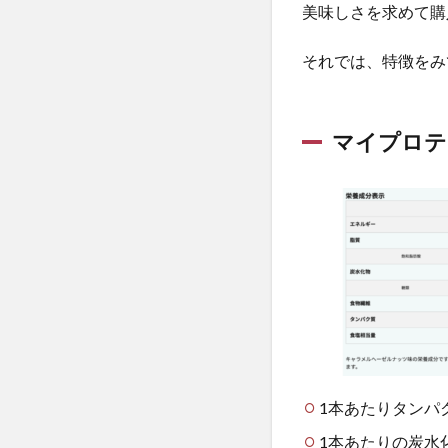
美味しさを求めて購
2
マ
イ
それでは、特徴をみ
プ
ロ
テ
マイプロテ
イ
ン
の
プ
ロ
テ
イ
ン
バ
ー
エ
リ
ー
1本あたりタンパク
ト
全2
1本あたりの炭水化