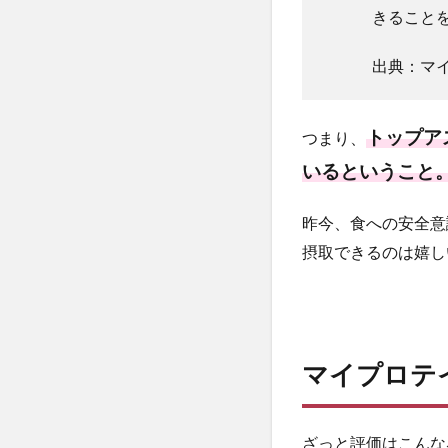
ーバニ
きること
ラ味
【おす
出典：マ
すめ
度：
★★】
トップア
つまり、
3
いるということ
マイ
プロ
テイ
昨今、食への安全意
ンの
摂取できるのは嬉し
「プ
ロテ
イン
バー
エリ
ー
マイプロテ
ト」
の口
コミ
ざっと評価はこんな