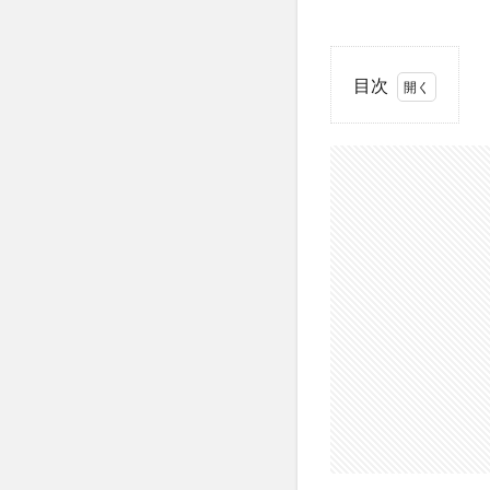
目次
1
マイ
プロ
テイ
ンの
「プ
ロテ
イン
バー
エリ
ー
ト」
全2
種食
べ比
べ
【美