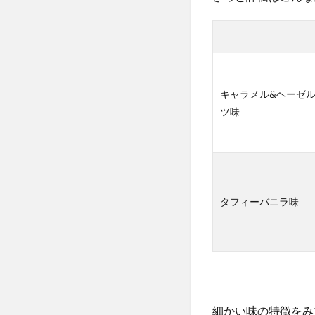
4
まと
め
「味
を重
視す
キャラメル&ヘーゼ
るな
ツ味
ら他
のプ
ロテ
イン
バー
がお
タフィーバニラ味
すす
め」
細かい味の特徴をみ